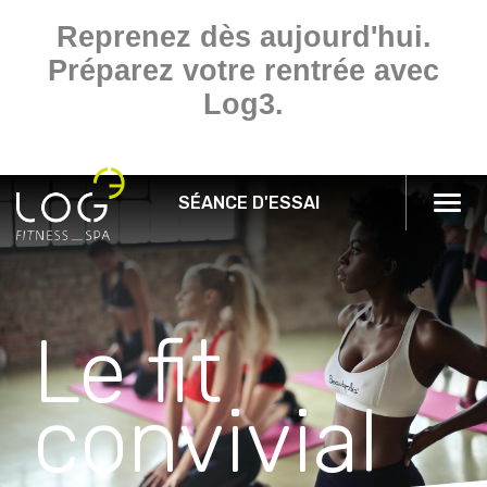
Reprenez dès aujourd'hui.
Préparez votre rentrée avec
Log3.
SÉANCE D'ESSAI
Togg
navi
Le fit
convivial