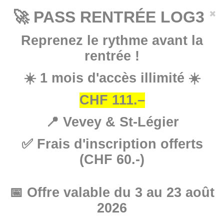
Aller
×
🚀 PASS RENTRÉE LOG3
au
contenu
Reprenez le rythme avant la
principal
rentrée !
☀️ 1 mois d'accès illimité ☀️
CHF 111.–
📍 Vevey & St-Légier
✅ Frais d'inscription offerts
(CHF 60.-)
📅 Offre valable du 3 au 23 août
2026