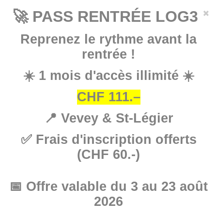
Aller
×
🚀 PASS RENTRÉE LOG3
au
contenu
Reprenez le rythme avant la
principal
rentrée !
☀️ 1 mois d'accès illimité ☀️
CHF 111.–
📍 Vevey & St-Légier
✅ Frais d'inscription offerts
(CHF 60.-)
📅 Offre valable du 3 au 23 août
2026