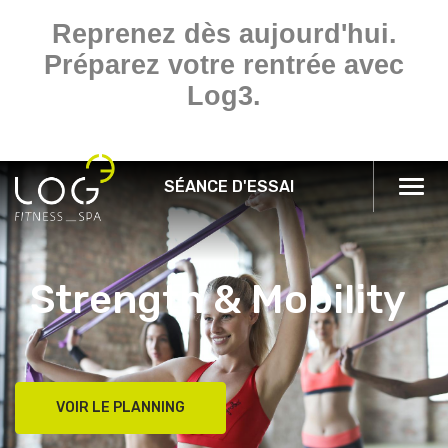
Reprenez dès aujourd'hui.
Préparez votre rentrée avec
Log3.
SÉANCE D'ESSAI
Togg
navi
Strength & Mobility
VOIR LE PLANNING